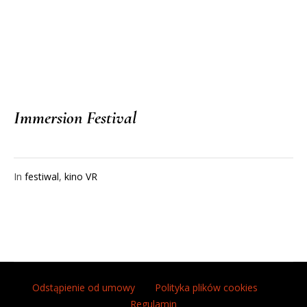
Project
Immersion Festival
In
festiwal
,
kino VR
Odstąpienie od umowy
Polityka plików cookies
Regulamin